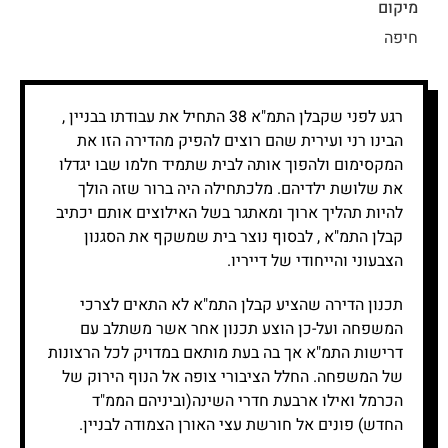
מיקום
חיפה
רגע לפני שקבלן התמ"א 38 התחיל את עבודתו בבניין ,
הבינו רני ועירית שהם רוצים להפיק מהדירה הזו את
המקסימום ולהפוך אותה לבית שתמיד חלמו שבו יגדלו
את שלושת ילדיהם. מלכתחילה היה ברור שזה הולך
להיות תהליך ארוך ומאתגר בשל האילוצים אותם יכתיב
קבלן התמ"א , לבסוף נוצר בית שמשקף את הסגנון
הצבעוני והייחודי של דייריו.
תכנון הדירה שהציע קבלן התמ"א לא התאים לצרכי
המשפחה ועל-כן הוצע תכנון אחר אשר משתלב עם
דרישות התמ"א אך בה בעת מותאם במדויק לכל הרצונות
של המשפחה. החלל הציבורי צופה אל הנוף הירוק של
הכרמל ואילו ארבעת חדרי השינה(וביניהם הממ"ד
החדש) פונים אל חורשת עצי האורן הצמודה לבניין.