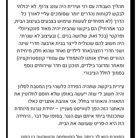
תהליך העבודה עם רני ועירית היה עונג צרוף. לא יכולתי
לבקש לקוחות נהדרים יותר שסומכים עליי לאורך כל
הדרך (לא מפחדים לעשות שימוש בצבעים בעיצוב הבית,
כבר אמרתי?) הם ביקשו שהבית יהיה מאוד פונקציונלי
ופרקטי (בכל זאת, שלושה בנים…) ובעיצוב לא שגרתי.
היה חשוב להם שנצליח לייצר בבית ארבעה חדרי שינה
ושני חדרי רחצה(אחד לילדים ואחד שהוא חלק מיחידת
ההורים ואילץ אותנו להתמודד עם עמודי קונסטרוקציה)
ומאחר ומדובר בילדים, תוכנן גם חדר שירותים נוסף
בסמוך לחלל הציבורי.
עירית ביקשה שתהיה הפרדה כלשהי בין המטבח לסלון
והיה חשוב לי שזה ייעשה באופן שלא חוסם לחלוטין את
התאורה והאוורור בחלל. אני אוהבת אתגרים כאלו
והאתגר הזה הפך לטוויסט מעניין – יחידת נגרות מיוחדת
שתכננתי ביחד איתם ועם הנגר. בסופו של דבר , היחידה
הזו היא ה-פריט שעושה את הבית.
המטבח הוא לב ביתה של המשפחה והושקעה בו המון