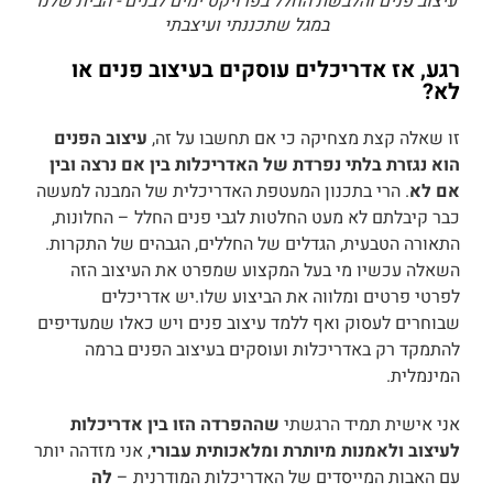
עיצוב פנים והלבשת החלל בפרויקט ימים לבנים - הבית שלנו
במגל שתכננתי ועיצבתי
רגע, אז אדריכלים עוסקים בעיצוב פנים או
לא?
זו שאלה קצת מצחיקה כי אם תחשבו על זה,
עיצוב הפנים
הוא נגזרת בלתי נפרדת של האדריכלות בין אם נרצה ובין
אם לא
. הרי בתכנון המעטפת האדריכלית של המבנה למעשה
כבר קיבלתם לא מעט החלטות לגבי פנים החלל – החלונות,
התאורה הטבעית, הגדלים של החללים, הגבהים של התקרות.
השאלה עכשיו מי בעל המקצוע שמפרט את העיצוב הזה
לפרטי פרטים ומלווה את הביצוע שלו.יש אדריכלים
שבוחרים לעסוק ואף ללמד עיצוב פנים ויש כאלו שמעדיפים
להתמקד רק באדריכלות ועוסקים בעיצוב הפנים ברמה
המינמלית.
אני אישית תמיד הרגשתי
שההפרדה הזו בין אדריכלות
לעיצוב ולאמנות מיותרת ומלאכותית עבורי
, אני מזדהה יותר
עם האבות המייסדים של האדריכלות המודרנית –
לה