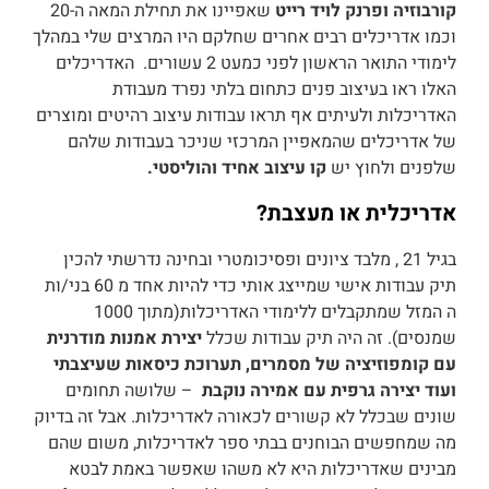
קורבוזיה ופרנק לויד רייט
שאפיינו את תחילת המאה ה-20
וכמו אדריכלים רבים אחרים שחלקם היו המרצים שלי במהלך
לימודי התואר הראשון לפני כמעט 2 עשורים. האדריכלים
האלו ראו בעיצוב פנים כתחום בלתי נפרד מעבודת
האדריכלות ולעיתים אף תראו עבודות עיצוב רהיטים ומוצרים
של אדריכלים שהמאפיין המרכזי שניכר בעבודות שלהם
שלפנים ולחוץ יש
קו עיצוב אחיד והוליסטי.
אדריכלית או מעצבת?
בגיל 21 , מלבד ציונים ופסיכומטרי ובחינה נדרשתי להכין
תיק עבודות אישי שמייצג אותי כדי להיות אחד מ 60 בני/ות
ה המזל שמתקבלים ללימודי האדריכלות(מתוך 1000
שמנסים). זה היה תיק עבודות שכלל
יצירת אמנות מודרנית
עם קומפוזיציה של מסמרים, תערוכת כיסאות שעיצבתי
ועוד יצירה גרפית עם אמירה נוקבת
– שלושה תחומים
שונים שבכלל לא קשורים לכאורה לאדריכלות. אבל זה בדיוק
מה שמחפשים הבוחנים בבתי ספר לאדריכלות, משום שהם
מבינים שאדריכלות היא לא משהו שאפשר באמת לבטא