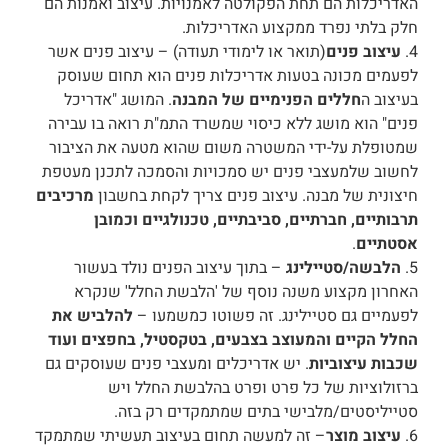
האדריכלות הם תחת הפקולטה לאמנויות. עיצוב ואמנות הם
חלק בלתי נפרד ממקצוע האדריכלות.
4.
עיצוב פנים
(תואר או לימודי תעודה) – עיצוב פנים אשר
לפעמים מכונה בטעות אדריכלות פנים הוא תחום שעוסק
בעיצוב ה
חללים הפנימיים של המבנה
. המושג "אדריכל
פנים" הוא מושג ללא כיסוי שמשרד התמ"ת רואה בו עבירה
שמטופלת על-ידי המשטרה משום שהוא מטעה את הציבור
לחשוב שלמעצבי פנים יש סמכויות והסמכה לתכנן מעטפת
חיצונית של מבנה. עיצוב פנים צריך לקחת בחשבון
מרכיבים
תרבותיים, חברתיים, סביבתיים, טכנולגיים וכמובן
אסטתיים
.
5.
הלבשה/סטיילינג
– בתוך עיצוב הפנים נולד בעשור
האחרון מקצוע משנה נוסף של 'הלבשת החלל' שנקרא
לפעמיים גם סטיילינג. זה פשוטו כמשמעו –
להלביש את
החלל הקיים והמעוצב בצבעים, בטקסטיל, בחפצים ועוד
שכבות עיצוביות
. יש אדריכלים ומעצבי פנים שעוסקים גם
ברזולוציות של כל פרט ופרט בהלבשת החלל ויש
סטייליסטים/מלבישי בתים שמתמקדים רק בזה.
6.
עיצוב מוצר
– זה למעשה תחום בעיצוב תעשיתי שמתמקד