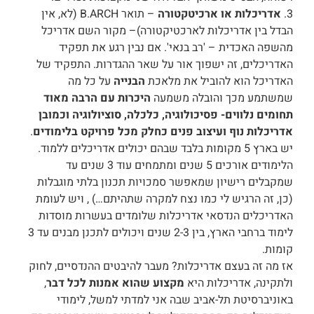
3.
אדריכלות או ארכיטקטורה
– תואר B.ARCH (לא, אין
הבדל בין אדריכלות לארכטיקטורה)– מקור השם אדריכל
מהשפה האכדית – 'רב בנאי'. אם נבין רגע את תפקיד
האדריכלים, זה ישפוך אור על שאר ההגדרות. התפקיד של
האדריכל הוא להוביל את מלאכת
הבנייה
על כל מה
שמשתמע מכך והובלה משמעה
היכרות עם הרבה מאוד
תחומים נלווים- פסיכולוגיה, כלכלה, סוציולוגיה וכמובן
אדריכלות נוף ועיצוב פנים כחלק מכל פרויקט בלימודים
.
יש בארץ 5 מקומות בלבד שבהם יכולים אדריכלים ללמוד.
הלימודים אורכים 5 שנים ומתמחים עוד 3 שנים עד
שמקבלים רישיון שמאפשר סמכויות תכנון בלתי מוגבלות
(כן, זה הרגיש לי כמו נצח למקרה שתהיתם…) , ויש לעומת
האדריכלים הנדסאי אדריכלות שלומדים בעשרות מוסדות
לימוד ברחבי הארץ, בין 2-3 שנים ויכולים לתכנן מבנים עד 3
קומות.
אז מה זה בעצם אדריכלות? מעבר להיבטים ההנדסיים, לחוק
ולתקינה, אדריכלות היא
מקצוע שהוא אמנות לכל דבר
,
באוניברסיטת תל-אביב שבה אני למדתי למשל, לימודי