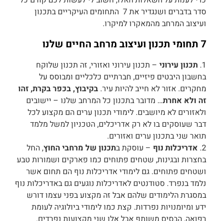
כדי לענות על השאלות האלו, חשוב לי לעשות לכם קודם כל
סדר בדברים ושנגדיר את 7 התחומים העיקריים בתכנון
ועיצוב המרחב מהמאקרו למיקרו.
7 תחומי תכנון ועיצוב מרחב החיים שלנו
1.
תכנון עירוני
– תכנון עירוני ואזורי, זה תכנון שלוקח
בחשבון היבטים פיזיים, חברתיים כלכליים ומבוסס על
מחקרים. אזור לא חייב להיות עיר.
בקיבוץ, בכפר בקרת, זהו
זה ולא אחרת
… מדובר בתכנון כל המרחב שלנו – יישובים
ולאזורים לא מיושבים. לימודי תכנון ערים הם מקצוע לכל
דבר שעוסקים בו לא רק אדריכלים, הטכניון למשל מלמד
תואר שני בתכנון ערים ואזורים.
2.
אדריכלות נוף
– עוסקת ב
תכנון של מרחבי החוץ
, החל
בחצרות ובגינות, שטחים פתוחים כמו פארקים ושמורות טבע
ושטחים פתוחים. גם לימודי אדריכלות נוף הם תחום אשר
נלמד בנפרד. סטודנטים לאדריכלות נוגעים גם באדריכלות נוף
במסגרת הלימודים שלהם אבל זה מקצוע בפני עצמו דורש
ידע ומיומנויות נפרדות. קצת כמו לימודי ביולוגיה לעומת
רפואה, הבסיס משותף אבל אלו שני מקצועות נפרדים.